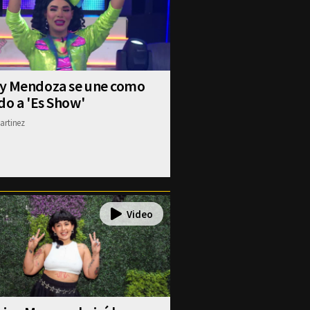
y Mendoza se une como
do a 'Es Show'
artinez