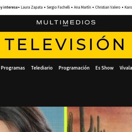
Laura Zapata
Sergio Fachelli
Ana Martín
Christian Valero
Karo
TELEVISIÓN
Programas
Telediario
Programación
Es Show
Vival