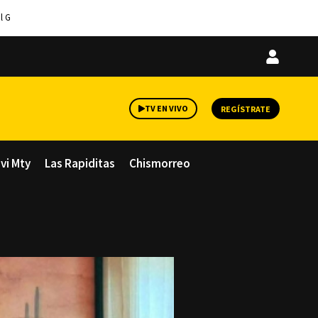
l G
Iniciar
sesión
TV EN VIVO
REGÍSTRATE
avi Mty
Las Rapiditas
Chismorreo