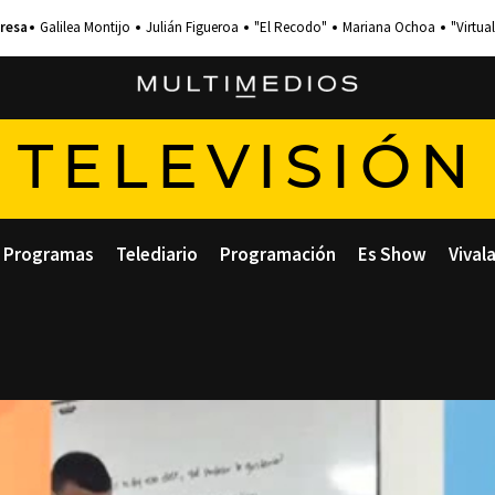
Galilea Montijo
Julián Figueroa
"El Recodo"
Mariana Ochoa
"Virtual
TELEVISIÓN
Programas
Telediario
Programación
Es Show
Vival