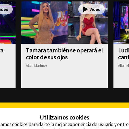
ra
Tamara también se operará el
Ludi
color de sus ojos
cant
Allan Martinez
Allan M
Facebook
Twitter
Youtube
Instagram
TikTok
Th
Utilizamos cookies
zamos cookies para darte la mejor experiencia de usuario y entr