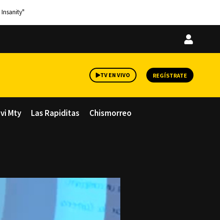
 Insanity"
Iniciar
sesión
TV EN VIVO
REGÍSTRATE
avi Mty
Las Rapiditas
Chismorreo