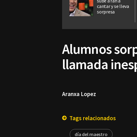
sube a fan a
cantar y se lleva
sorpresa
Alumnos sor
llamada ines
Aranxa Lopez
Tags relacionados
día del maestro