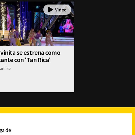
vinita se estrena como
ante con 'Tan Rica'
artinez
reads
Subir
ega de