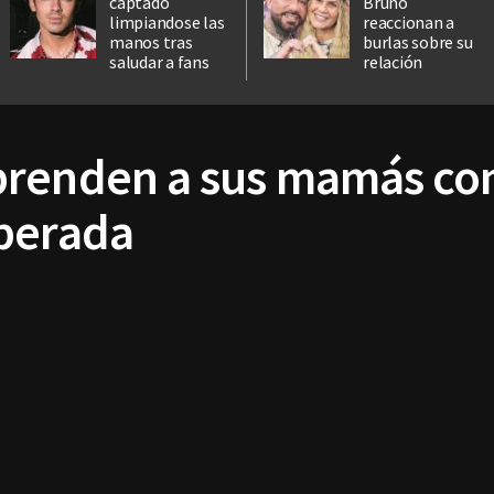
captado
Bruno
limpiandose las
reaccionan a
manos tras
burlas sobre su
saludar a fans
relación
prenden a sus mamás co
perada