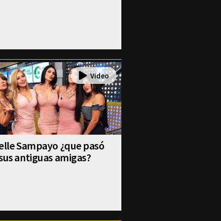
selle Sampayo ¿que pasó
sus antiguas amigas?