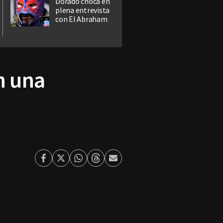
Dorado choca en
plena entrevista
con El Abraham
n una
Facebook
Twitter
Whatsapp
Threads
Enviar
por
Email