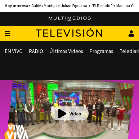
Galilea Montijo
Julián Figueroa
"El Recodo"
Mariana Och
TELEVISIÓN
EN VIVO
RADIO
Últimos Videos
Programas
Telediar
Video