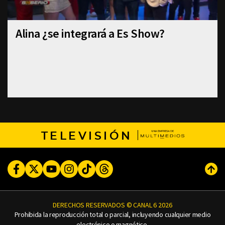
Alina ¿se integrará a Es Show?
TELEVISIÓN
Facebook
Twitter
Youtube
Instagram
TikTok
Threads
Subi
DERECHOS RESERVADOS © CANAL 6 2026
Prohibida la reproducción total o parcial, incluyendo cualquier medio
electrónico o magnético.