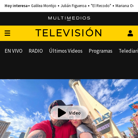
Galilea Montijo
Julián Figueroa
"El Recodo"
Mariana Och
TELEVISIÓN
EN VIVO
RADIO
Últimos Videos
Programas
Telediar
Video