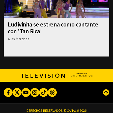
Ludivinita se estrena como cantante
con 'Tan Rica'
Allan Martinez
TELEVISIÓN
Facebook
Twitter
Youtube
Instagram
TikTok
Threads
Subi
DERECHOS RESERVADOS © CANAL 6 2026