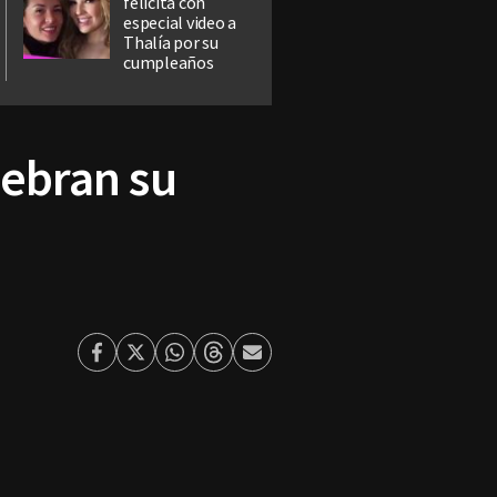
felicita con
especial video a
Thalía por su
cumpleaños
lebran su
Facebook
Twitter
Whatsapp
Threads
Enviar
por
Email