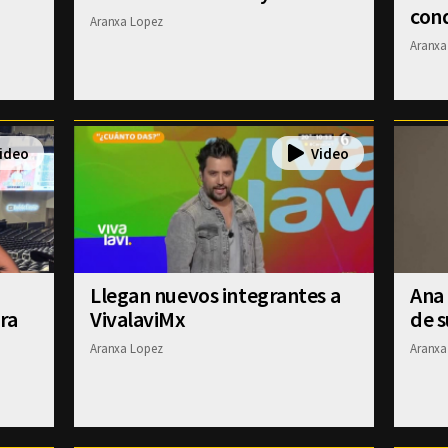
con
Aranxa Lopez
Aranxa
Llegan nuevos integrantes a
Ana
ra
VivalaviMx
de 
Aranxa Lopez
Aranxa