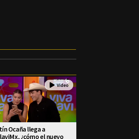
ín Ocaña llega a
laviMx, ¿cómo el nuevo