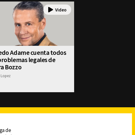
redo Adame cuenta todos
problemas legales de
ra Bozzo
 Lopez
reads
Subir
ega de