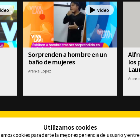
Sorprenden a hombre en un
Alf
baño de mujeres
los 
Lau
Aranxa Lopez
Aranxa
Facebook
Twitter
Youtube
Instagram
TikTok
Th
Utilizamos cookies
zamos cookies para darte la mejor experiencia de usuario y entr