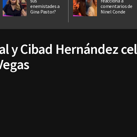
sus
reacciona a
enemistades a
comentarios de
Gina Pastor?
Ninel Conde
real y Cibad Hernández ce
Vegas