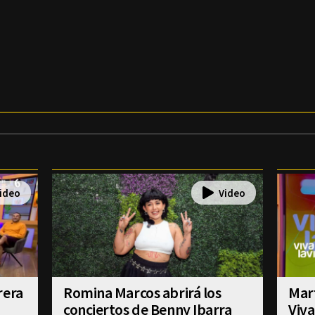
rera
Romina Marcos abrirá los
Mart
conciertos de Benny Ibarra
Viva