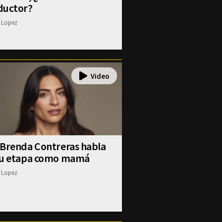
ductor?
 Lopez
 Brenda Contreras habla
su etapa como mamá
 Lopez