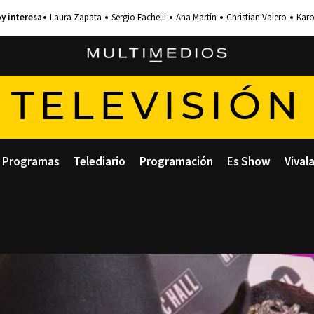
Laura Zapata
Sergio Fachelli
Ana Martín
Christian Valero
Karo
TELEVISIÓN
Programas
Telediario
Programación
Es Show
Vival