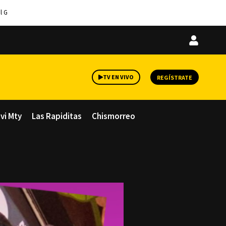
l G
Iniciar
sesión
TV EN VIVO
REGÍSTRATE
avi Mty
Las Rapiditas
Chismorreo