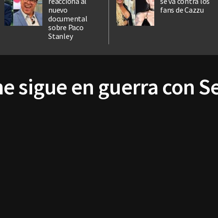
reacciona al
se va contra los
nuevo
fans de Cazzu
documental
sobre Paco
Stanley
e sigue en guerra con S