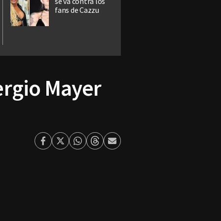
se va contra los
fans de Cazzu
ergio Mayer
Facebook
Twitter
Whatsapp
Threads
Enviar
por
Email