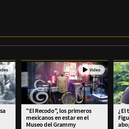
lsa
"El Recodo", los primeros
¿El 
mexicanos en estar en el
Figu
Museo del Grammy
abo