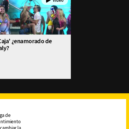
Caja' ¿enamorado de
aly?
reads
Subir
ega de
sentimiento
 cambiar la