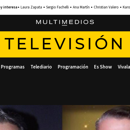
Laura Zapata
Sergio Fachelli
Ana Martín
Christian Valero
Karo
TELEVISIÓN
Programas
Telediario
Programación
Es Show
Vival