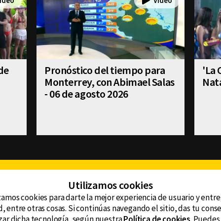
 de
Pronóstico del tiempo para
'La 
Monterrey, con Abimael Salas
Nat
- 06 de agosto 2026
Facebook
Twitter
Youtube
Instagram
TikTok
Th
Utilizamos cookies
zamos cookies para darte la mejor experiencia de usuario y entr
, entre otras cosas. Si continúas navegando el sitio, das tu con
CONTACTO
tzar dicha tecnología, según nuestra
Política de cookies
. Puedes