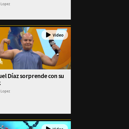
 Lopez
el Díaz sorprende con su
k
 Lopez