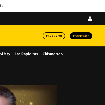
l G
Iniciar
sesión
TV EN VIVO
REGÍSTRATE
avi Mty
Las Rapiditas
Chismorreo