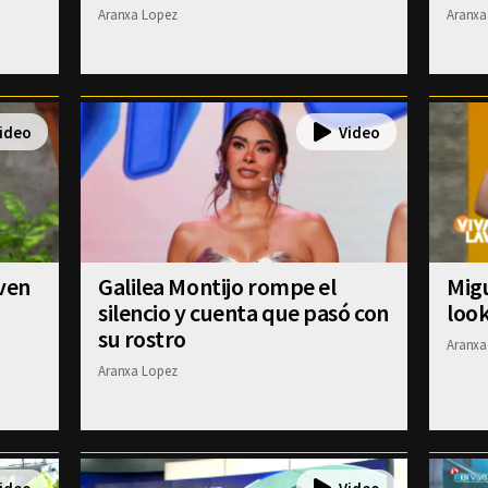
Aranxa Lopez
Aranxa
oven
Galilea Montijo rompe el
Migu
silencio y cuenta que pasó con
loo
su rostro
Aranxa
Aranxa Lopez