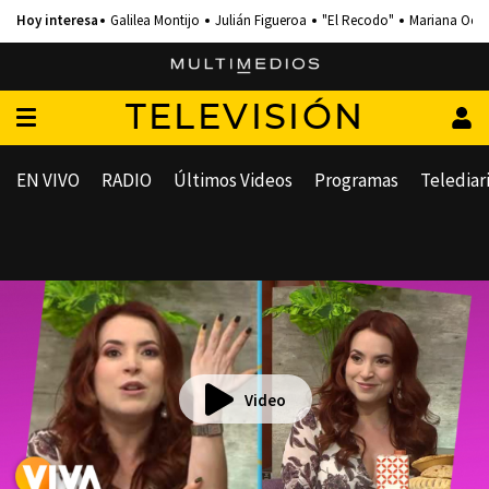
Galilea Montijo
Julián Figueroa
"El Recodo"
Mariana Och
TELEVISIÓN
EN VIVO
RADIO
Últimos Videos
Programas
Telediar
Video