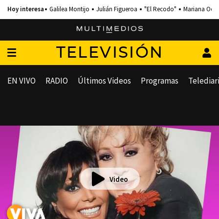
Galilea Montijo
Julián Figueroa
"El Recodo"
Mariana Och
TELEVISIÓN
EN VIVO
RADIO
Últimos Videos
Programas
Telediar
Video