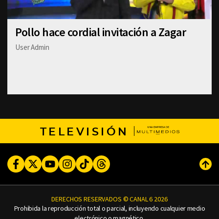
Pollo hace cordial invitación a Zagar
User Admin
TELEVISIÓN
Facebook
Twitter
Youtube
Instagram
TikTok
Threads
Subi
DERECHOS RESERVADOS © CANAL 6 2026
Prohibida la reproducción total o parcial, incluyendo cualquier medio
electrónico o magnético.