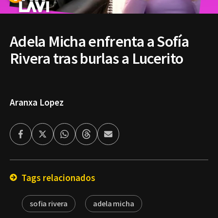
Adela Micha enfrenta a Sofía
Rivera tras burlas a Lucerito
Aranxa Lopez
Facebook
Twitter
Whatsapp
Threads
Enviar
por
Email
Tags relacionados
sofia rivera
adela micha