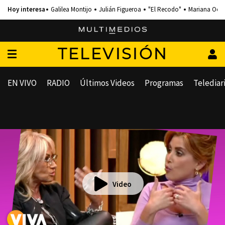
Galilea Montijo
Julián Figueroa
"El Recodo"
Mariana Och
TELEVISIÓN
EN VIVO
RADIO
Últimos Videos
Programas
Telediar
Video