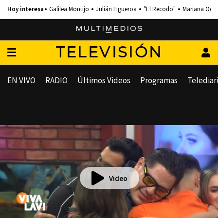
Galilea Montijo
Julián Figueroa
"El Recodo"
Mariana Och
TELEVISIÓN
EN VIVO
RADIO
Últimos Videos
Programas
Telediar
Video