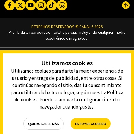
Facebook
Twitter
Youtube
Instagram
TikTok
Threads
Subi
DERECHOS RESERVADOS © CANAL 6 2026
Prohibida la reproducción total o parcial, incluyendo cualquier medio
electrónico o magnético.
CONTACTO
Utilizamos cookies
AVISO DE PRIVACIDAD
AVISO LEGAL
Utilizamos cookies para darte la mejor experiencia de
DEFENSORÍA DE LAS AUDIENCIAS
usuario y entrega de publicidad, entre otras cosas. Si
continúas navegando el sitio, das tu consentimiento
para utilitzar dicha tecnología, según nuestra
Política
de cookies
. Puedes cambiar la configuración en tu
DESCARGA LA APP DE CANAL 6
navegador cuando gustes.
QUIERO SABER MÁS
ESTOY DE ACUERDO