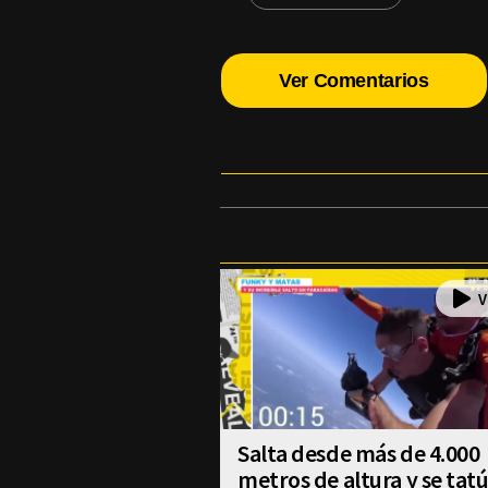
Ver Comentarios
Salta desde más de 4.000
metros de altura y se tat