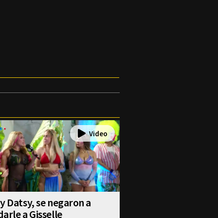
y Datsy, se negaron a
arle a Gisselle