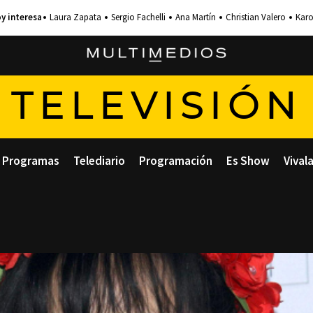
Laura Zapata
Sergio Fachelli
Ana Martín
Christian Valero
Karo
TELEVISIÓN
Programas
Telediario
Programación
Es Show
Vival