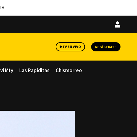
l G
Iniciar
sesión
TV EN VIVO
REGÍSTRATE
avi Mty
Las Rapiditas
Chismorreo