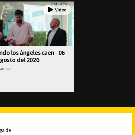
do los ángeles caen - 06
gosto del 2026
artinez
reads
Subir
ega de