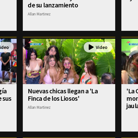
de su lanzamiento
Allan Martinez
gía
Nuevas chicas llegan a 'La
'La 
e sus
Finca de los Liosos'
mom
jaul
Allan Martinez