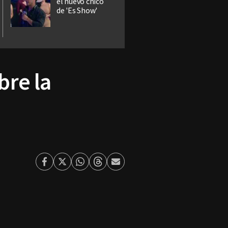
el nuevo chico
de 'Es Show'
bre la
Facebook
Twitter
Whatsapp
Threads
Enviar
por
Email