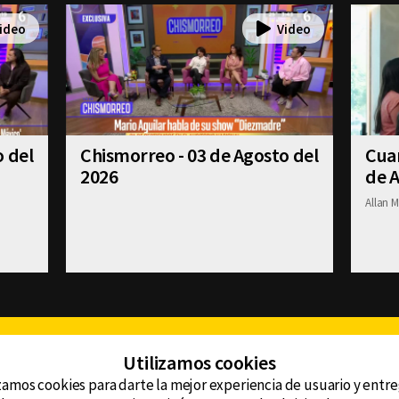
o del
Chismorreo - 03 de Agosto del
Cuan
2026
de A
Allan M
Facebook
Twitter
Youtube
Instagram
TikTok
Th
Utilizamos cookies
zamos cookies para darte la mejor experiencia de usuario y entr