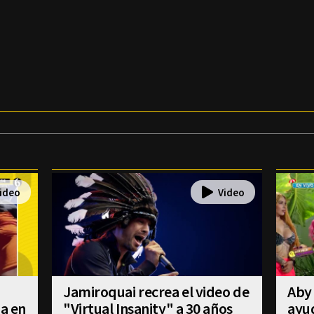
Jamiroquai recrea el video de
Aby 
úa en
"Virtual Insanity" a 30 años
ayud