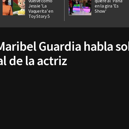
vuelve como
quiere al 'Pana'
Jessie 'La
en la gira 'Es
Vaquerita' en
Show'
Toy Story 5
aribel Guardia habla so
l de la actriz