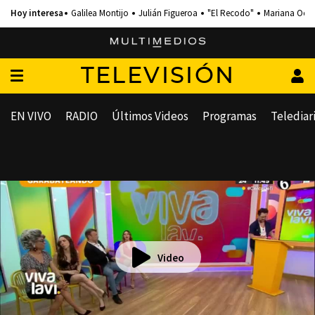
Galilea Montijo
Julián Figueroa
"El Recodo"
Mariana Och
TELEVISIÓN
EN VIVO
RADIO
Últimos Videos
Programas
Telediar
Video