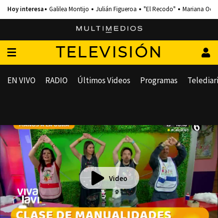
Galilea Montijo
Julián Figueroa
"El Recodo"
Mariana Och
TELEVISIÓN
EN VIVO
RADIO
Últimos Videos
Programas
Telediar
Video