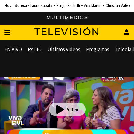
Laura Zapata
Sergio Fachelli
Ana Martín
Christian Valero
TELEVISIÓN
EN VIVO
RADIO
Últimos Videos
Programas
Telediar
Video