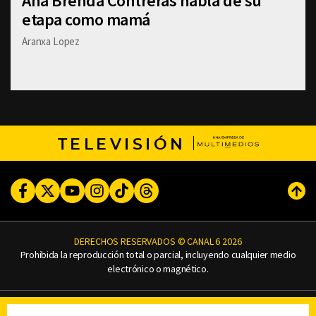
Ana Brenda Contreras habla de su
etapa como mamá
Aranxa Lopez
TELEVISIÓN
Facebook
Twitter
Youtube
Instagram
TikTok
Threads
Subi
DERECHOS RESERVADOS © CANAL 6 2026
Prohibida la reproducción total o parcial, incluyendo cualquier medio
electrónico o magnético.
CONTACTO