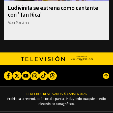
Ludivinita se estrena como cantante
con 'Tan Rica'
Allan Martinez
TELEVISIÓN
Facebook
Twitter
Youtube
Instagram
TikTok
Threads
Subi
DERECHOS RESERVADOS © CANAL 6 2026
Prohibida la reproducción total o parcial, incluyendo cualquier medio
electrónico o magnético.