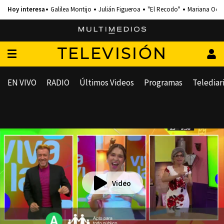
Galilea Montijo
Julián Figueroa
"El Recodo"
Mariana Och
TELEVISIÓN
EN VIVO
RADIO
Últimos Videos
Programas
Telediar
Video