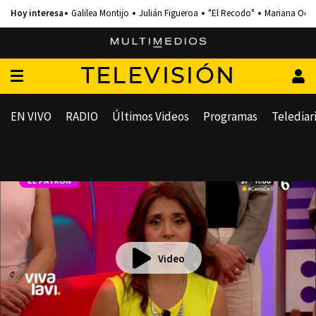
Galilea Montijo
Julián Figueroa
"El Recodo"
Mariana Och
TELEVISIÓN
EN VIVO
RADIO
Últimos Videos
Programas
Telediar
Video