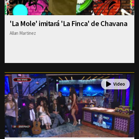
'La Mole' imitará 'La Finca' de Chavana
Allan Martinez