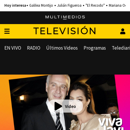
Galilea Montijo
Julián Figueroa
"El Recodo"
Mariana Och
TELEVISIÓN
EN VIVO
RADIO
Últimos Videos
Programas
Telediar
Video