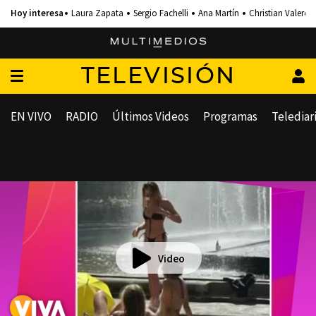
Laura Zapata
Sergio Fachelli
Ana Martín
Christian Valero
TELEVISIÓN
EN VIVO
RADIO
Últimos Videos
Programas
Telediar
Video