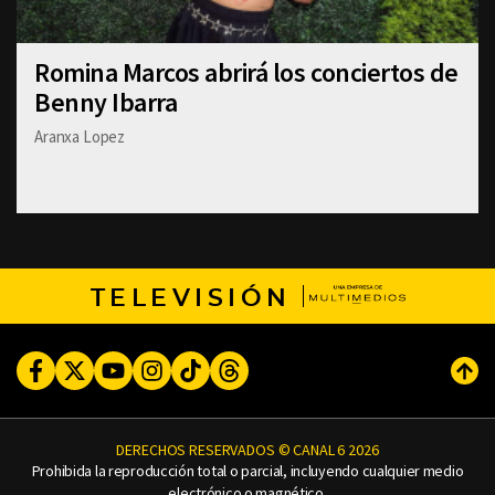
Romina Marcos abrirá los conciertos de
Benny Ibarra
Aranxa Lopez
TELEVISIÓN
Facebook
Twitter
Youtube
Instagram
TikTok
Threads
Subi
DERECHOS RESERVADOS © CANAL 6 2026
Prohibida la reproducción total o parcial, incluyendo cualquier medio
electrónico o magnético.