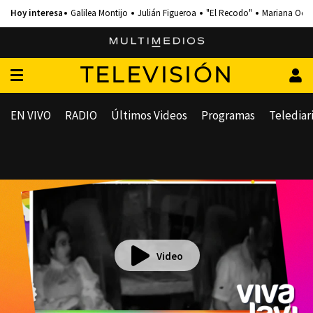
Galilea Montijo
Julián Figueroa
"El Recodo"
Mariana Och
TELEVISIÓN
EN VIVO
RADIO
Últimos Videos
Programas
Telediar
Video