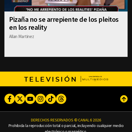
Pizaña no se arrepiente de los pleitos
en los reality
Allan Martinez
TELEVISIÓN
Facebook
Twitter
Youtube
Instagram
TikTok
Threads
Subi
DERECHOS RESERVADOS © CANAL 6 2026
Prohibida la reproducción total o parcial, incluyendo cualquier medio
electrónico o magnético.