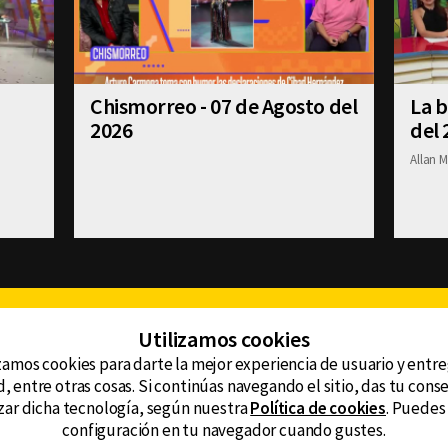
Chismorreo - 07 de Agosto del
La b
2026
del 
Allan M
Facebook
Twitter
Youtube
Instagram
TikTok
Th
Utilizamos cookies
zamos cookies para darte la mejor experiencia de usuario y entr
, entre otras cosas. Si continúas navegando el sitio, das tu con
CONTACTO
tzar dicha tecnología, según nuestra
Política de cookies
. Puedes
AVISO DE PRIVACIDAD
ncluyendo
configuración en tu navegador cuando gustes.
AVISO LEGAL
DEFENSORÍA DE LAS AUDIENCIAS