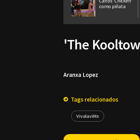
Carlos 'Chicken'
como piñata
'The Kooltow
Aranxa Lopez
Tags relacionados
VivalaviMx