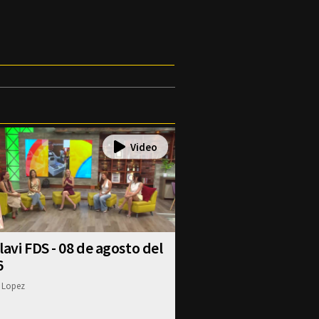
lavi FDS - 08 de agosto del
6
 Lopez