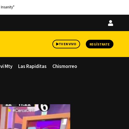
 Insanity"
Iniciar
sesión
TV EN VIVO
REGÍSTRATE
avi Mty
Las Rapiditas
Chismorreo