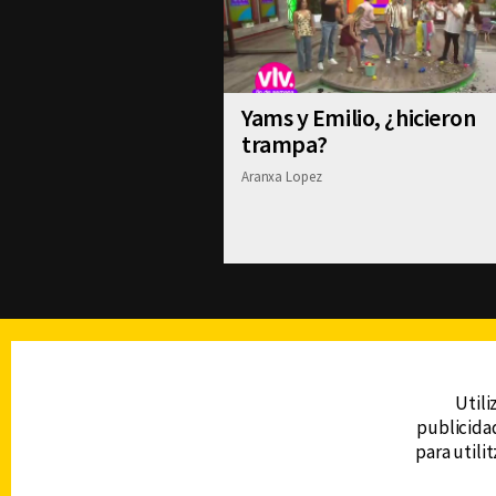
Yams y Emilio, ¿hicieron
trampa?
Aranxa Lopez
TELEVISIÓN
Utili
publicidad
DERECHOS RESERVADOS © CANAL 6 2026
para utili
Prohibida la reproducción total o parcial, i
cualquier medio electrónico o magnético.