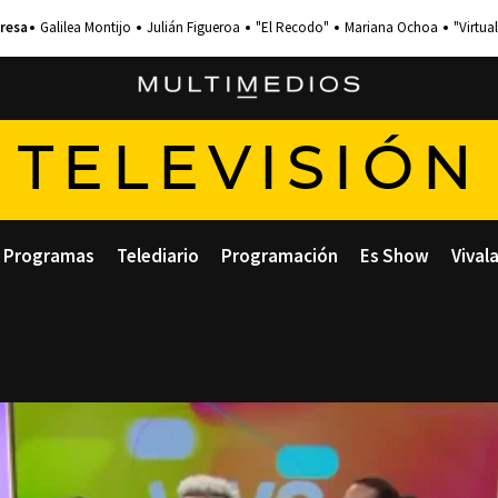
Galilea Montijo
Julián Figueroa
"El Recodo"
Mariana Ochoa
"Virtual
TELEVISIÓN
Programas
Telediario
Programación
Es Show
Vival