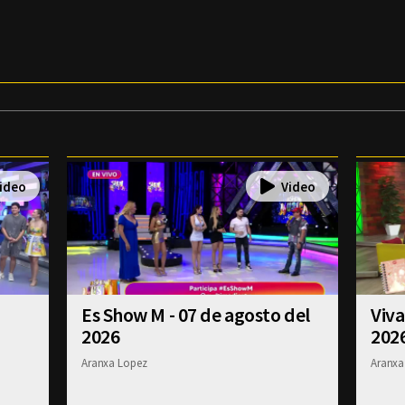
Es Show M - 07 de agosto del
Viva
2026
202
Aranxa Lopez
Aranxa