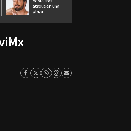
habla tras
ataque en una
playa
aviMx
Facebook
Twitter
Whatsapp
Threads
Enviar
por
Email