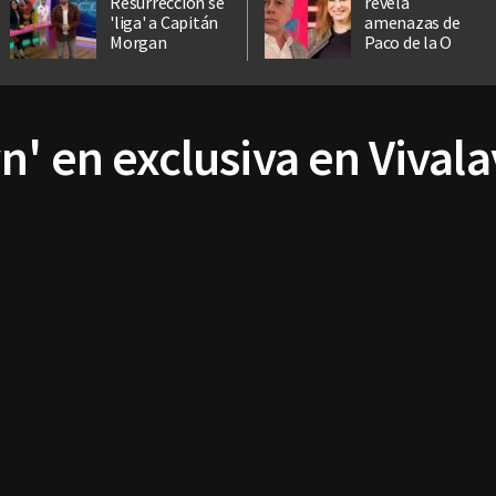
Resurrección se
revela
'liga' a Capitán
amenazas de
Morgan
Paco de la O
n' en exclusiva en Vival