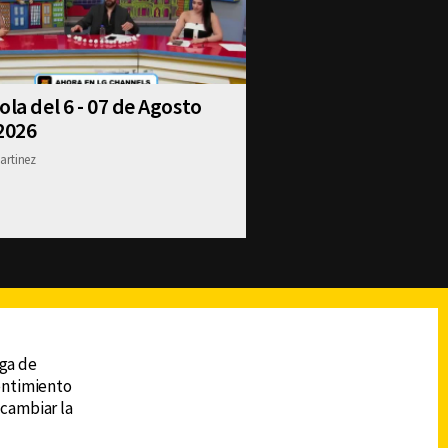
ola del 6 - 07 de Agosto
2026
artinez
reads
Subir
ega de
sentimiento
 cambiar la