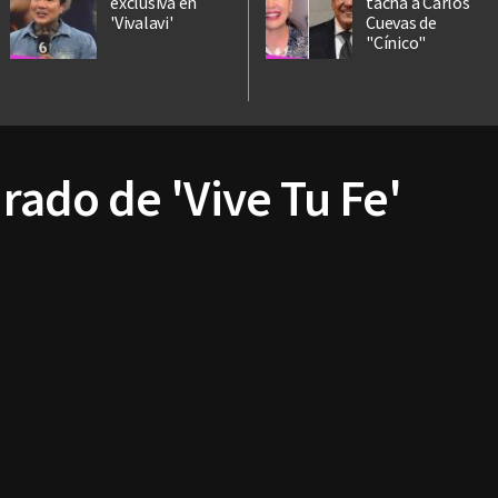
exclusiva en
tacha a Carlos
'Vivalavi'
Cuevas de
"Cínico"
urado de 'Vive Tu Fe'