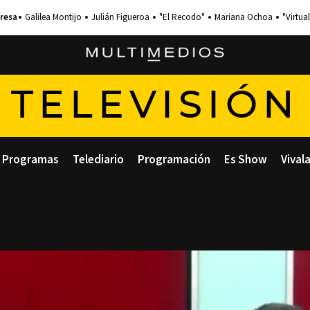
Galilea Montijo
Julián Figueroa
"El Recodo"
Mariana Ochoa
"Virtual
TELEVISIÓN
Programas
Telediario
Programación
Es Show
Vival