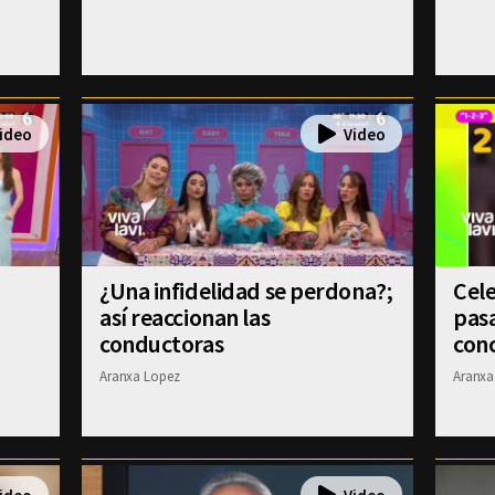
¿Una infidelidad se perdona?;
Cele
?
así reaccionan las
pasa
conductoras
conc
Aranxa Lopez
Aranxa