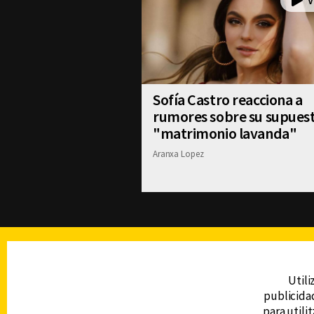
Sofía Castro reacciona a
rumores sobre su supues
"matrimonio lavanda"
Aranxa Lopez
TELEVISIÓN
Utili
publicidad
DERECHOS RESERVADOS © CANAL 6 2026
para utili