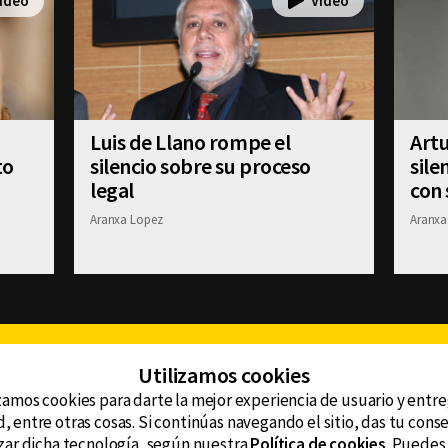
Luis de Llano rompe el
Art
to
silencio sobre su proceso
sile
legal
con 
Aranxa Lopez
Aranxa
Facebook
Twitter
Youtube
Instagram
TikTok
Th
Utilizamos cookies
zamos cookies para darte la mejor experiencia de usuario y entr
, entre otras cosas. Si continúas navegando el sitio, das tu con
CONTACTO
tzar dicha tecnología, según nuestra
Política de cookies
. Puedes