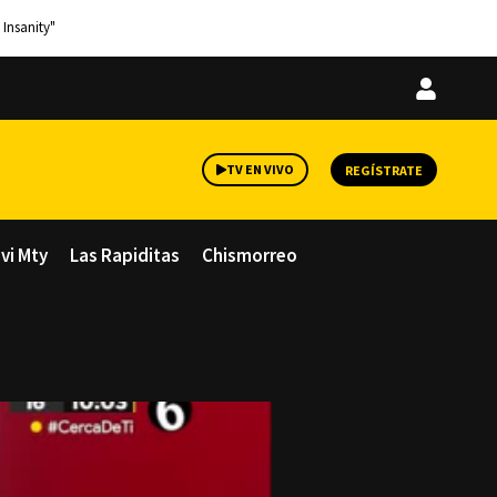
 Insanity"
Iniciar
sesión
TV EN VIVO
REGÍSTRATE
avi Mty
Las Rapiditas
Chismorreo