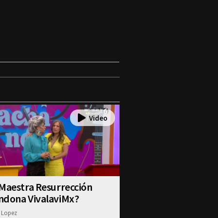
Maestra Resurrección
ndona VivalaviMx?
 Lopez