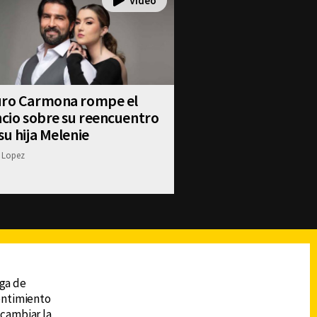
uro Carmona rompe el
ncio sobre su reencuentro
su hija Melenie
 Lopez
reads
Subir
ega de
sentimiento
 cambiar la