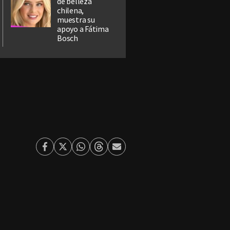
de belleza
chilena,
muestra su
apoyo a Fátima
Bosch
Facebook
Twitter
Whatsapp
Threads
Enviar
por
Email