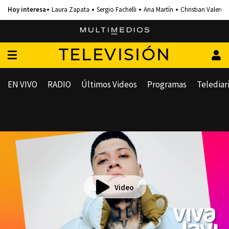
Laura Zapata
Sergio Fachelli
Ana Martín
Christian Valero
TELEVISIÓN
EN VIVO
RADIO
Últimos Videos
Programas
Telediar
Video