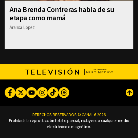
Ana Brenda Contreras habla de su
etapa como mamá
Aranxa Lopez
TELEVISIÓN
Facebook
Twitter
Youtube
Instagram
TikTok
Threads
Subi
DERECHOS RESERVADOS © CANAL 6 2026
Prohibida la reproducción total o parcial, incluyendo cualquier medio
electrónico o magnético.