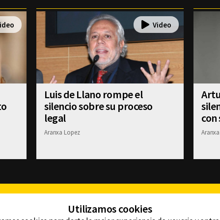
Luis de Llano rompe el
Art
to
silencio sobre su proceso
sile
legal
con 
Aranxa Lopez
Aranxa
Facebook
Twitter
Youtube
Instagram
TikTok
Th
Utilizamos cookies