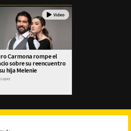
uro Carmona rompe el
ncio sobre su reencuentro
su hija Melenie
 Lopez
reads
Subir