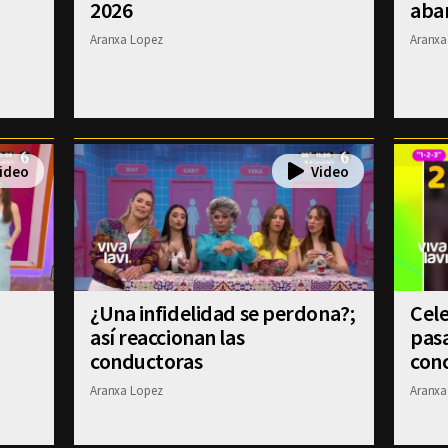
2026
aba
Aranxa Lopez
Aranxa
¿Una infidelidad se perdona?;
Cele
?
así reaccionan las
pasa
conductoras
conc
Aranxa Lopez
Aranxa