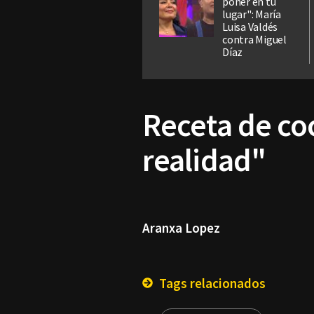
poner en tu
lugar": María
Luisa Valdés
contra Miguel
Díaz
Receta de co
realidad"
Aranxa Lopez
Tags relacionados