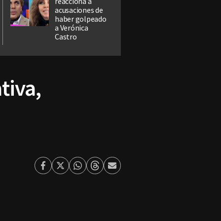
reacciona a
acusaciones de
haber golpeado
a Verónica
Castro
tiva,
Facebook
Twitter
Whatsapp
Threads
Enviar
por
Email