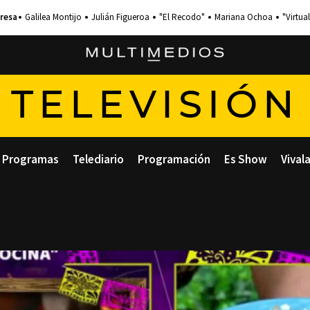
Galilea Montijo
Julián Figueroa
"El Recodo"
Mariana Ochoa
"Virtual
TELEVISIÓN
Programas
Telediario
Programación
Es Show
Vival