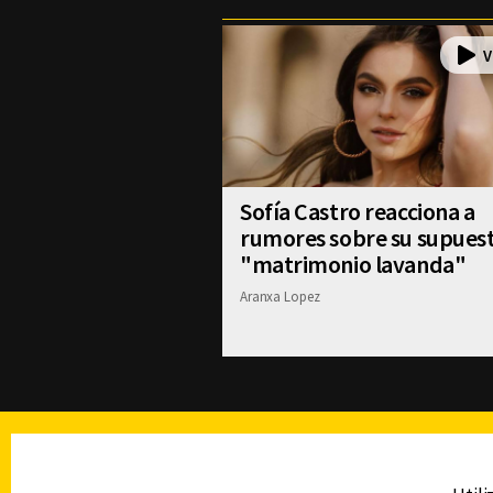
Sofía Castro reacciona a
rumores sobre su supues
"matrimonio lavanda"
Aranxa Lopez
TELEVISIÓN