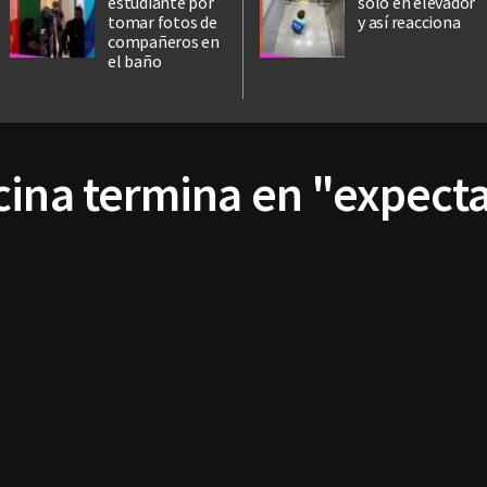
estudiante por
solo en elevador
tomar fotos de
y así reacciona
compañeros en
el baño
cina termina en "expecta