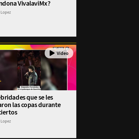
ndona VivalaviMx?
 Lopez
bridades que se les
ron las copas durante
iertos
 Lopez