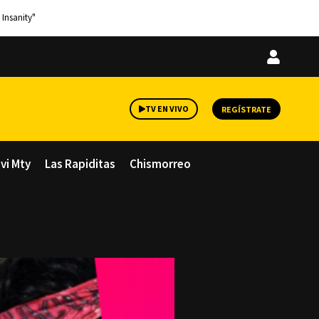
 Insanity"
Iniciar
sesión
TV EN VIVO
REGÍSTRATE
avi Mty
Las Rapiditas
Chismorreo