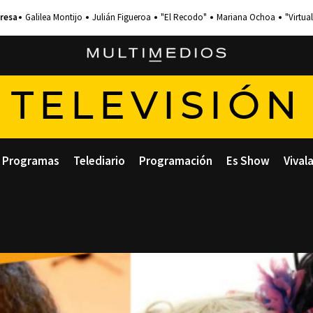
Galilea Montijo
Julián Figueroa
"El Recodo"
Mariana Ochoa
"Virtual
TELEVISIÓN
Programas
Telediario
Programación
Es Show
Vival