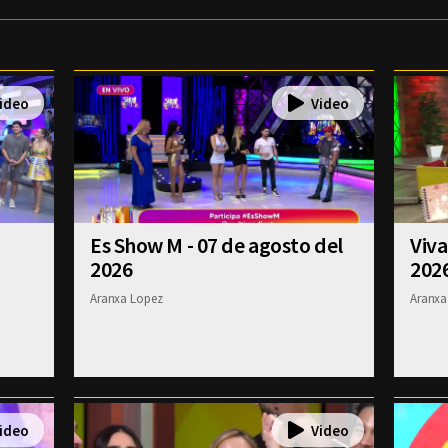
Es Show M - 07 de agosto del
Viva
2026
202
Aranxa Lopez
Aranxa