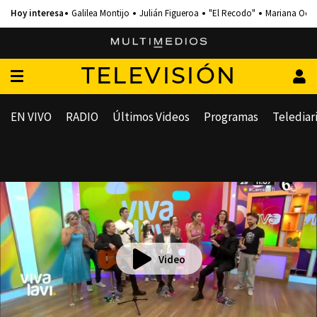
Galilea Montijo
Julián Figueroa
"El Recodo"
Mariana Och
TELEVISIÓN
EN VIVO
RADIO
Últimos Videos
Programas
Telediar
Video