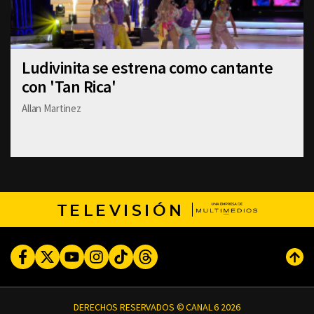
Ludivinita se estrena como cantante
con 'Tan Rica'
Allan Martinez
TELEVISIÓN
Facebook
Twitter
Youtube
Instagram
TikTok
Threads
Subi
DERECHOS RESERVADOS © CANAL 6 2026