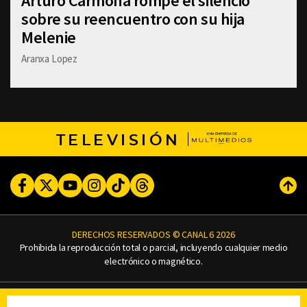
Arturo Carmona rompe el silencio
sobre su reencuentro con su hija
Melenie
Aranxa Lopez
TELEVISIÓN
Facebook
Twitter
Youtube
Instagram
TikTok
Threads
Subi
DERECHOS RESERVADOS © CANAL 6 2026
Prohibida la reproducción total o parcial, incluyendo cualquier medio
electrónico o magnético.
CONTACTO