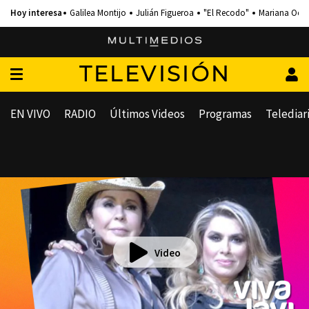
Galilea Montijo
Julián Figueroa
"El Recodo"
Mariana Och
TELEVISIÓN
EN VIVO
RADIO
Últimos Videos
Programas
Telediar
Video