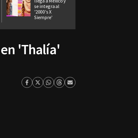
llega a México y
se integra al
'2000's X
Siempre'
en 'Thalía'
Facebook
Twitter
Whatsapp
Threads
Enviar
por
Email