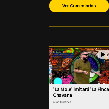
Ver Comentarios
'La Mole' imitará 'La Finca
Chavana
Allan Martinez