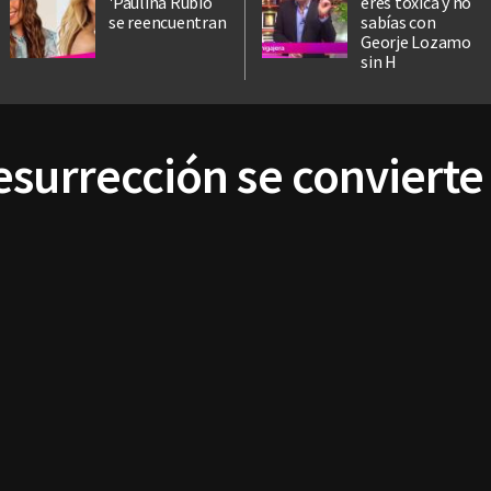
'Paulina Rubio
eres tóxica y no
se reencuentran
sabías con
Georje Lozamo
sin H
surrección se convierte 