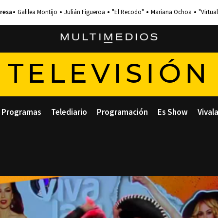
Galilea Montijo
Julián Figueroa
"El Recodo"
Mariana Ochoa
"Virtual
TELEVISIÓN
Programas
Telediario
Programación
Es Show
Vival