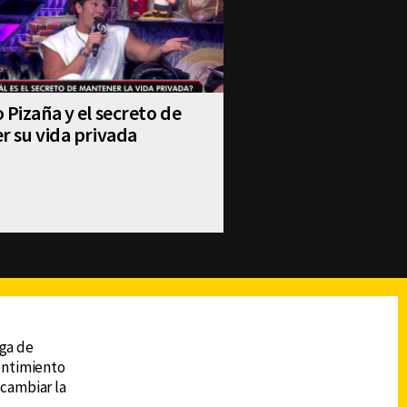
 Pizaña y el secreto de
r su vida privada
reads
Subir
ega de
sentimiento
 cambiar la