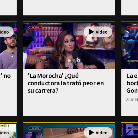
' no
'La Morocha' ¿Qué
La e
conductora la trató peor en
boch
su carrera?
Gon
Allan M