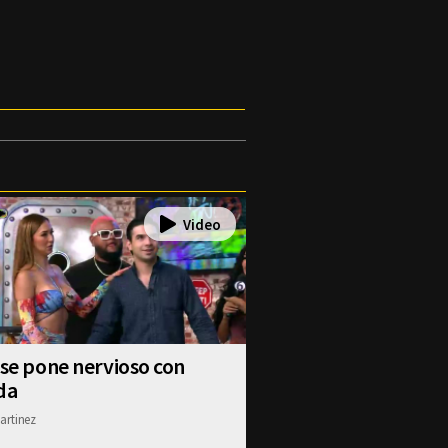
 se pone nervioso con
da
artinez