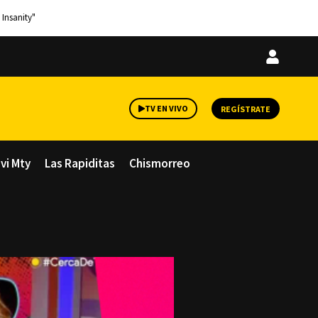
 Insanity"
Iniciar
sesión
TV EN VIVO
REGÍSTRATE
avi Mty
Las Rapiditas
Chismorreo