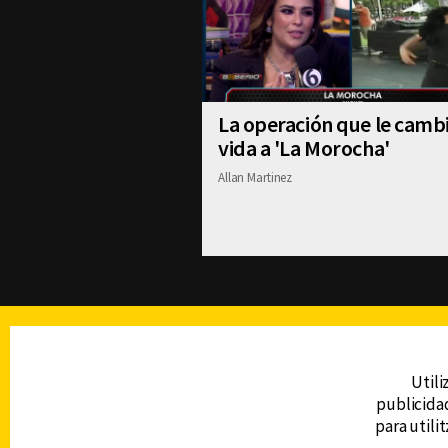
La operación que le cambi
vida a 'La Morocha'
Allan Martinez
TELEVISIÓN
Utili
publicidad
DERECHOS RESERVADOS © CANAL 6 2026
para utili
Prohibida la reproducción total o parcial, i