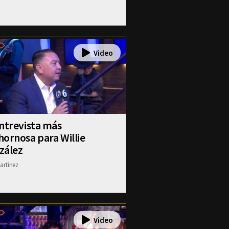
ntrevista más
ornosa para Willie
zález
artinez