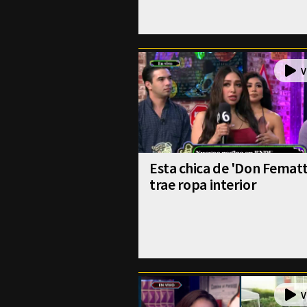
Esta chica de 'Don Fematt
trae ropa interior