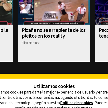
ó la
Pizaña no se arrepiente de los
Paco
pleitos en los reality
tene
Allan Martinez
Facebook
Twitter
Youtube
Instagram
TikTok
Th
Utilizamos cookies
zamos cookies para darte la mejor experiencia de usuario y entr
, entre otras cosas. Si continúas navegando el sitio, das tu con
CONTACTO
tzar dicha tecnología, según nuestra
Política de cookies
. Puedes
AVISO DE PRIVACIDAD
ncluyendo
AVISO LEGAL