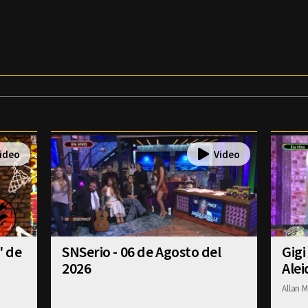
' de
SNSerio - 06 de Agosto del
Gigi
2026
Alei
Allan M