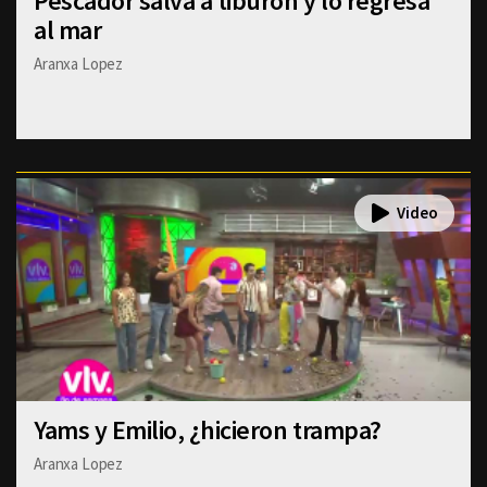
Pescador salva a tiburón y lo regresa
al mar
Aranxa Lopez
Yams y Emilio, ¿hicieron trampa?
Aranxa Lopez