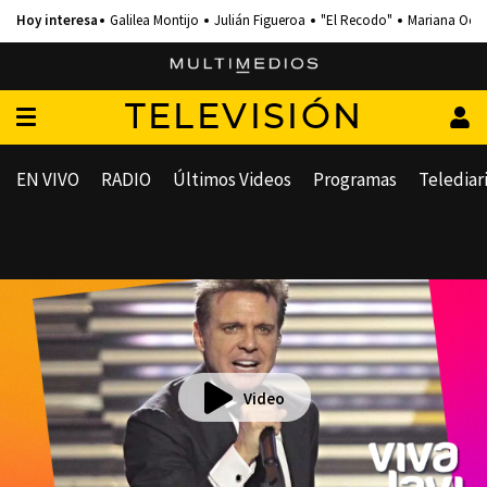
Galilea Montijo
Julián Figueroa
"El Recodo"
Mariana Och
TELEVISIÓN
EN VIVO
RADIO
Últimos Videos
Programas
Telediar
Video