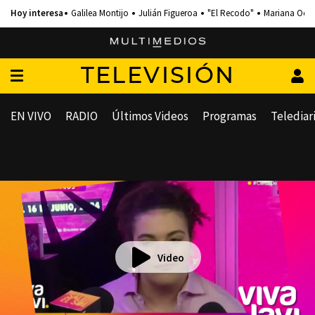
Galilea Montijo
Julián Figueroa
"El Recodo"
Mariana Och
TELEVISIÓN
EN VIVO
RADIO
Últimos Videos
Programas
Telediar
Video