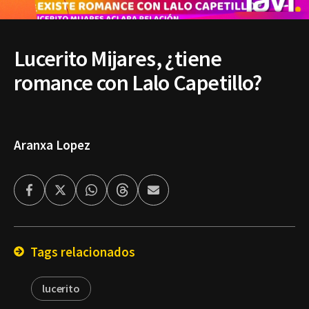
Lucerito Mijares, ¿tiene
romance con Lalo Capetillo?
Aranxa Lopez
Facebook
Twitter
Whatsapp
Threads
Enviar
por
Email
Tags relacionados
lucerito