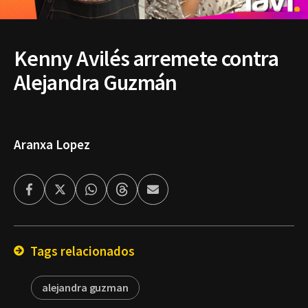
Kenny Avilés arremete contra
Alejandra Guzmán
Aranxa Lopez
Facebook
Twitter
Whatsapp
Threads
Enviar
por
Email
Tags relacionados
alejandra guzman