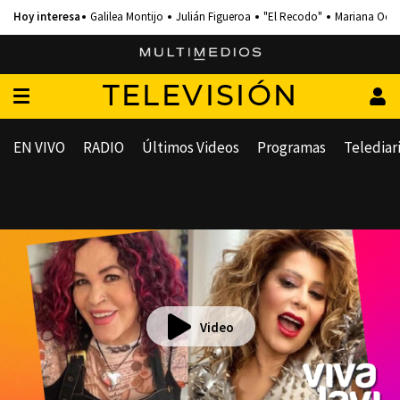
Galilea Montijo
Julián Figueroa
"El Recodo"
Mariana Och
TELEVISIÓN
EN VIVO
RADIO
Últimos Videos
Programas
Telediar
Video