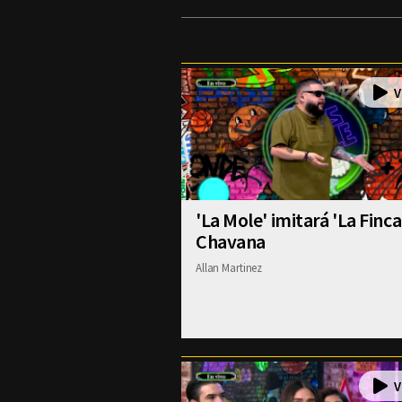
'La Mole' imitará 'La Finca
Chavana
Allan Martinez