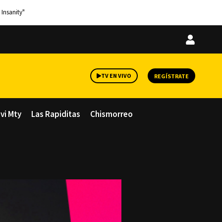
 Insanity"
Iniciar
sesión
TV EN VIVO
REGÍSTRATE
avi Mty
Las Rapiditas
Chismorreo