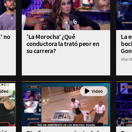
' no
'La Morocha' ¿Qué
La e
conductora la trató peor en
boch
su carrera?
Gon
Allan M