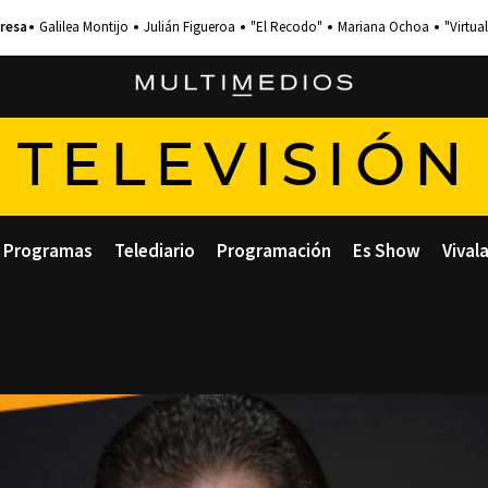
Galilea Montijo
Julián Figueroa
"El Recodo"
Mariana Ochoa
"Virtual
TELEVISIÓN
Programas
Telediario
Programación
Es Show
Vival