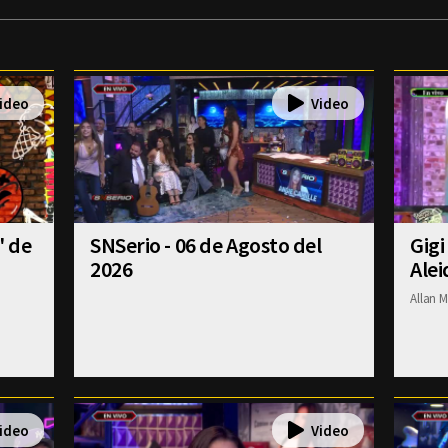
' de
SNSerio - 06 de Agosto del
Gigi
2026
Alei
Allan M