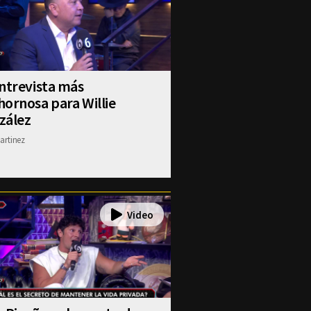
ntrevista más
ornosa para Willie
zález
artinez