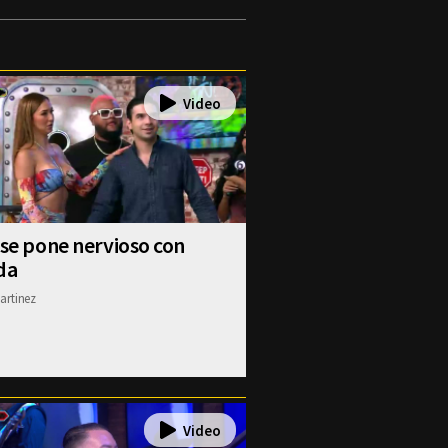
 se pone nervioso con
da
artinez