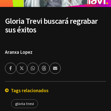
Gloria Trevi buscará regrabar
sus éxitos
Aranxa Lopez
Facebook
Twitter
Whatsapp
Threads
Enviar
por
Email
Tags relacionados
gloria trevi