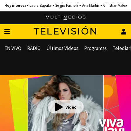
Laura Zapata
Sergio Fachelli
Ana Martín
Christian Valero
TELEVISIÓN
EN VIVO
RADIO
Últimos Videos
Programas
Telediar
Video