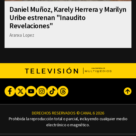
Daniel Muñoz, Karely Herrera y Marilyn
Uribe estrenan "Inaudito
Revelaciones"
Aranxa Lopez
TELEVISIÓN
Facebook
Twitter
Youtube
Instagram
TikTok
Threads
Subi
DERECHOS RESERVADOS © CANAL 6 2026
Prohibida la reproducción total o parcial, incluyendo cualquier medio
electrónico o magnético.