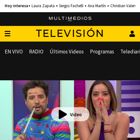
Laura Zapata
Sergio Fachelli
Ana Martín
Christian Valero
TELEVISIÓN
EN VIVO
RADIO
Últimos Videos
Programas
Telediar
Video