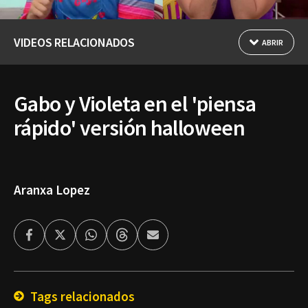
VIDEOS RELACIONADOS
ABRIR
Gabo y Violeta en el 'piensa
rápido' versión halloween
Aranxa Lopez
Facebook
Twitter
Whatsapp
Threads
Enviar
por
Email
Tags relacionados