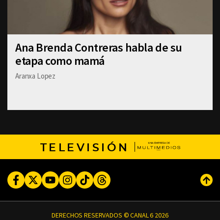
Ana Brenda Contreras habla de su
etapa como mamá
Aranxa Lopez
TELEVISIÓN
Facebook
Twitter
Youtube
Instagram
TikTok
Threads
Subi
DERECHOS RESERVADOS © CANAL 6 2026