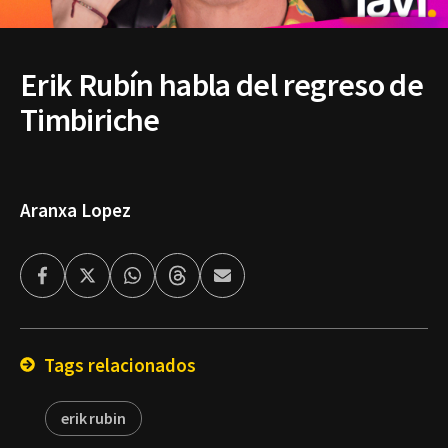
Erik Rubín habla del regreso de
Timbiriche
Aranxa Lopez
Facebook
Twitter
Whatsapp
Threads
Enviar
por
Email
Tags relacionados
erik rubin