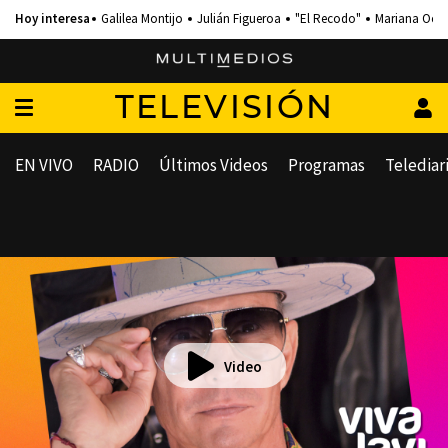
Galilea Montijo
Julián Figueroa
"El Recodo"
Mariana Och
TELEVISIÓN
EN VIVO
RADIO
Últimos Videos
Programas
Telediar
Video