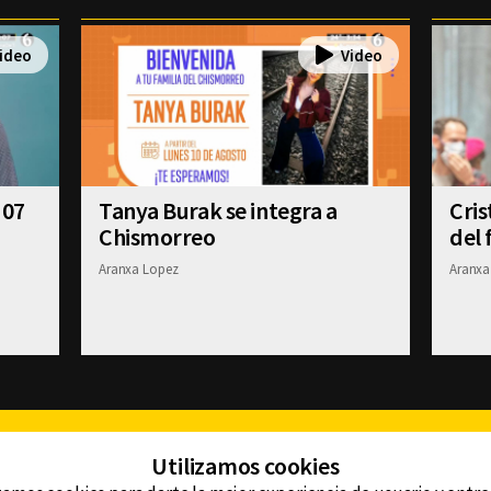
 07
Tanya Burak se integra a
Cris
Chismorreo
del 
Aranxa Lopez
Aranxa
Facebook
Twitter
Youtube
Instagram
TikTok
Th
Utilizamos cookies