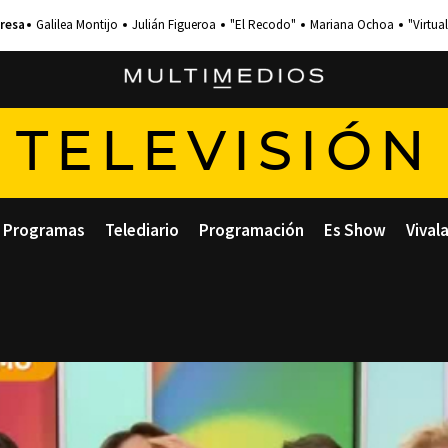
Galilea Montijo
Julián Figueroa
"El Recodo"
Mariana Ochoa
"Virtual
TELEVISIÓN
Programas
Telediario
Programación
Es Show
Vival