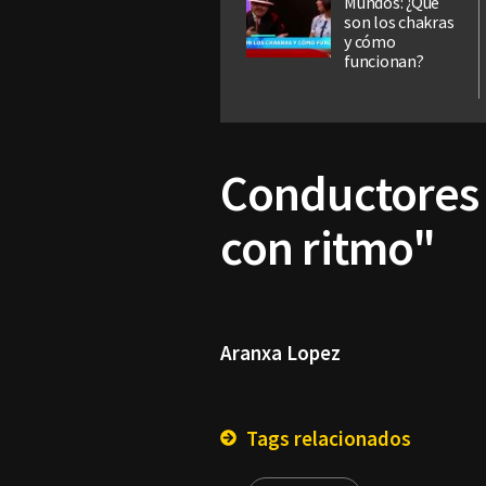
Mundos: ¿Qué
son los chakras
y cómo
funcionan?
Conductores l
con ritmo"
Aranxa Lopez
Tags relacionados