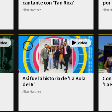
cantante con 'Tan Rica'
por 
Allan Martinez
Allan M
Así fue la historia de 'La Bola
Con
del 6'
'La 
Allan Martinez