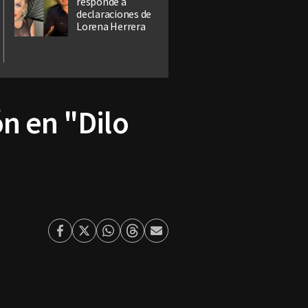
responde a
declaraciones de
Lorena Herrera
n en "Dilo
Facebook
Twitter
Whatsapp
Threads
Enviar
por
Email