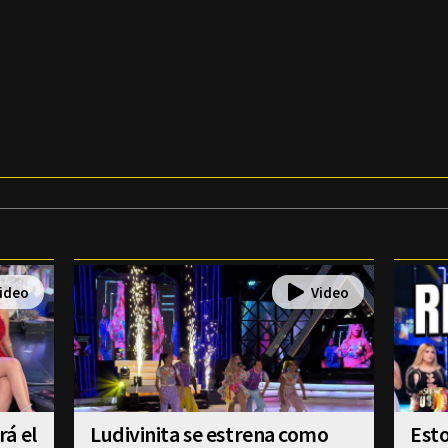
á el
Ludivinita se estrena como
Esto