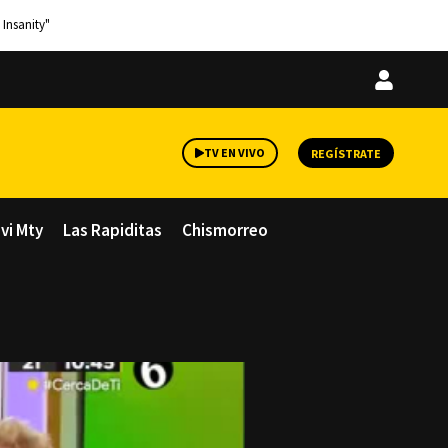
 Insanity"
Iniciar
sesión
TV EN VIVO
REGÍSTRATE
avi Mty
Las Rapiditas
Chismorreo