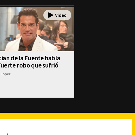
tian de la Fuente habla
fuerte robo que sufrió
 Lopez
reads
Subir