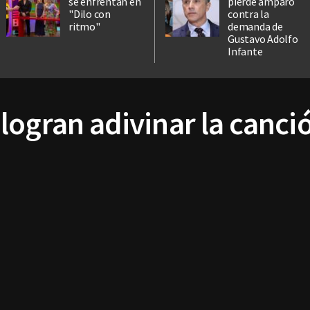
se enfrentan en
pierde amparo
"Dilo con
contra la
ritmo"
demanda de
Gustavo Adolfo
Infante
ogran adivinar la canció