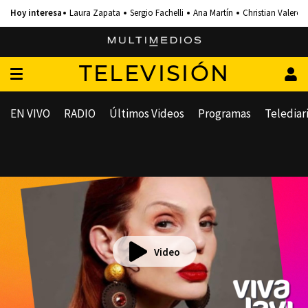
Laura Zapata
Sergio Fachelli
Ana Martín
Christian Valero
TELEVISIÓN
EN VIVO
RADIO
Últimos Videos
Programas
Telediar
Video