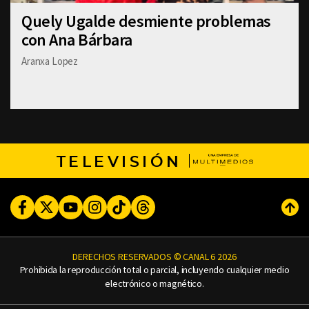
Quely Ugalde desmiente problemas
con Ana Bárbara
Aranxa Lopez
TELEVISIÓN
Facebook
Twitter
Youtube
Instagram
TikTok
Threads
Subi
DERECHOS RESERVADOS © CANAL 6 2026
Prohibida la reproducción total o parcial, incluyendo cualquier medio
electrónico o magnético.