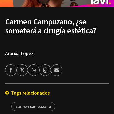
Carmen Campuzano, ¿se
someterá a cirugía estética?
Aranxa Lopez
Facebook
Twitter
Whatsapp
Threads
Enviar
por
Email
Tags relacionados
carmen campuzano