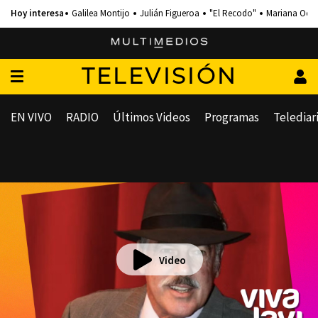
Galilea Montijo
Julián Figueroa
"El Recodo"
Mariana Och
TELEVISIÓN
EN VIVO
RADIO
Últimos Videos
Programas
Telediar
Video