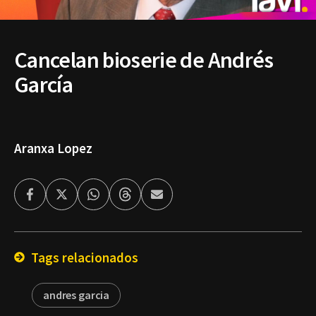
Cancelan bioserie de Andrés
García
Aranxa Lopez
Facebook
Twitter
Whatsapp
Threads
Enviar
por
Email
Tags relacionados
andres garcia