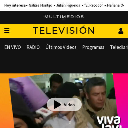
Galilea Montijo
Julián Figueroa
"El Recodo"
Mariana Och
TELEVISIÓN
EN VIVO
RADIO
Últimos Videos
Programas
Telediar
Video