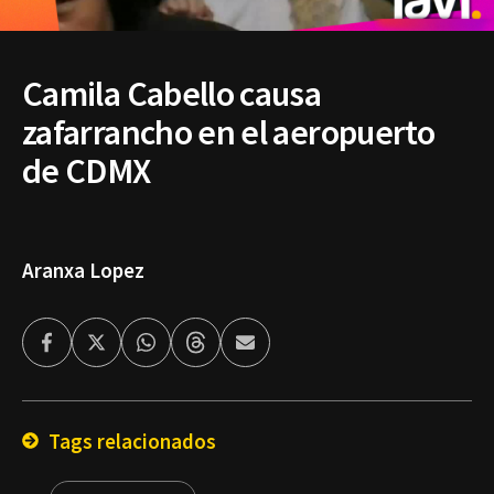
Camila Cabello causa
zafarrancho en el aeropuerto
de CDMX
Aranxa Lopez
Facebook
Twitter
Whatsapp
Threads
Enviar
por
Email
Tags relacionados