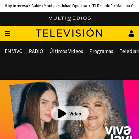
Galilea Montijo
Julián Figueroa
"El Recodo"
Mariana Och
TELEVISIÓN
EN VIVO
RADIO
Últimos Videos
Programas
Telediar
Video