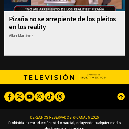
Pizaña no se arrepiente de los pleitos
en los reality
Allan Martinez
TELEVISIÓN
Facebook
Twitter
Youtube
Instagram
TikTok
Threads
Subi
DERECHOS RESERVADOS © CANAL 6 2026
Prohibida la reproducción total o parcial, incluyendo cualquier medio
electrónico o magnético.