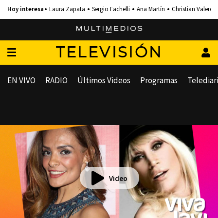
Laura Zapata
Sergio Fachelli
Ana Martín
Christian Valero
TELEVISIÓN
EN VIVO
RADIO
Últimos Videos
Programas
Telediar
Video