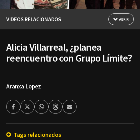
VIDEOS RELACIONADOS
ABRIR
Alicia Villarreal, ¿planea
reencuentro con Grupo Límite?
Aranxa Lopez
Facebook
Twitter
Whatsapp
Threads
Enviar
por
Email
Tags relacionados