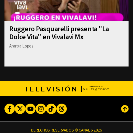
Ruggero Pasquarelli presenta "La
Dolce Vita" en Vivalavi Mx
Aranxa Lopez
TELEVISIÓN
Facebook
Twitter
Youtube
Instagram
TikTok
Threads
Subi
DERECHOS RESERVADOS © CANAL 6 2026