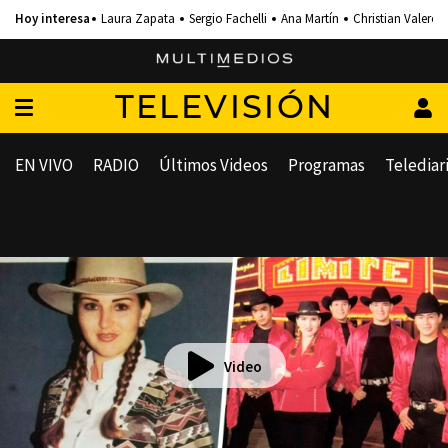
Laura Zapata
Sergio Fachelli
Ana Martín
Christian Valero
TELEVISIÓN
EN VIVO
RADIO
Últimos Videos
Programas
Telediar
Video