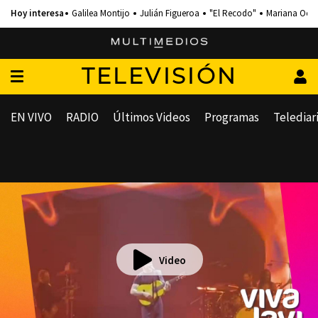
Galilea Montijo
Julián Figueroa
"El Recodo"
Mariana Och
TELEVISIÓN
EN VIVO
RADIO
Últimos Videos
Programas
Telediar
Video