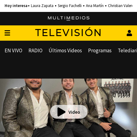
Laura Zapata
Sergio Fachelli
Ana Martín
Christian Valero
TELEVISIÓN
EN VIVO
RADIO
Últimos Videos
Programas
Telediar
Video