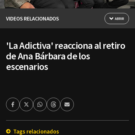
VIDEOS RELACIONADOS
ABRIR
'La Adictiva' reacciona al retiro
de Ana Bárbara de los
escenarios
Facebook
Twitter
Whatsapp
Threads
Enviar
por
Email
Tags relacionados