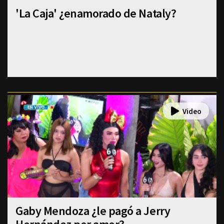
'La Caja' ¿enamorado de Nataly?
Gaby Mendoza ¿le pagó a Jerry