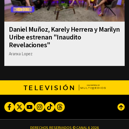
Daniel Muñoz, Karely Herrera y Marilyn
Uribe estrenan "Inaudito
Revelaciones"
Aranxa Lopez
TELEVISIÓN
Facebook
Twitter
Youtube
Instagram
TikTok
Threads
Subi
DERECHOS RESERVADOS © CANAL 6 2026