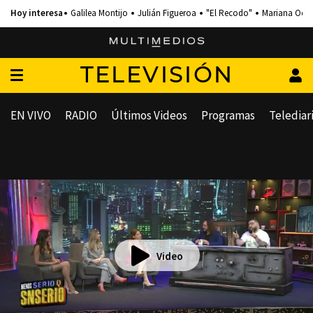
Galilea Montijo
Julián Figueroa
"El Recodo"
Mariana Och
TELEVISIÓN
EN VIVO
RADIO
Últimos Videos
Programas
Telediar
Video