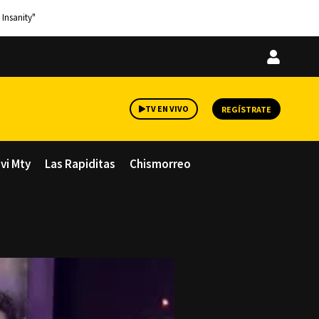
 Insanity"
Iniciar
sesión
TV EN VIVO
REGÍSTRATE
avi Mty
Las Rapiditas
Chismorreo