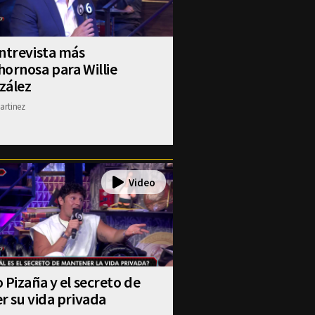
ntrevista más
ornosa para Willie
zález
artinez
 Pizaña y el secreto de
r su vida privada