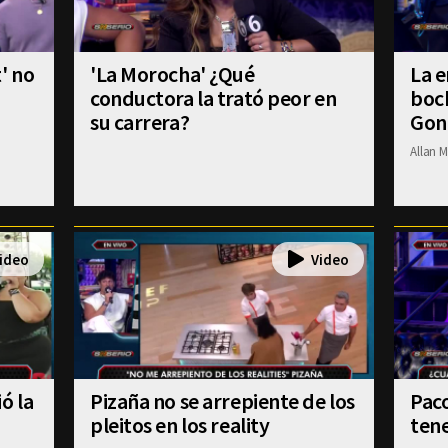
' no
'La Morocha' ¿Qué
La e
conductora la trató peor en
boch
su carrera?
Gon
Allan M
ó la
Pizaña no se arrepiente de los
Paco
pleitos en los reality
tene