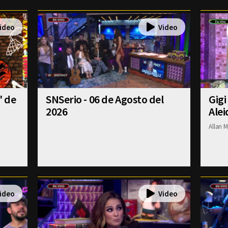
' de
SNSerio - 06 de Agosto del
Gigi
2026
Alei
Allan M