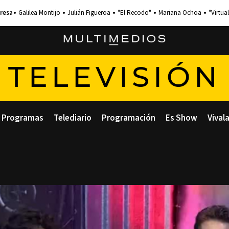
Galilea Montijo
Julián Figueroa
"El Recodo"
Mariana Ochoa
"Virtual
TELEVISIÓN
Programas
Telediario
Programación
Es Show
Vival