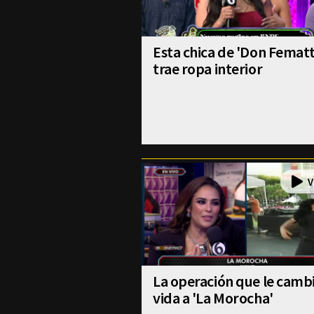
Esta chica de 'Don Fematt
trae ropa interior
La operación que le cambi
vida a 'La Morocha'