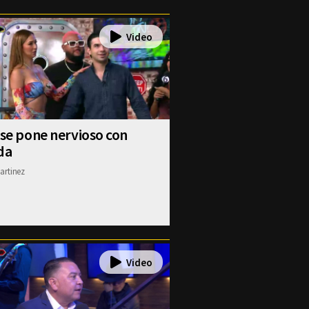
 se pone nervioso con
da
artinez