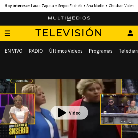
Laura Zapata
Sergio Fachelli
Ana Martín
Christian Valero
TELEVISIÓN
EN VIVO
RADIO
Últimos Videos
Programas
Telediar
Video