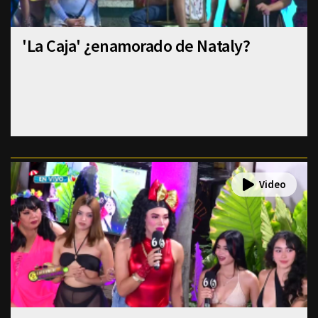
'La Caja' ¿enamorado de Nataly?