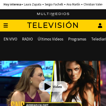
Laura Zapata
Sergio Fachelli
Ana Martín
Christian Valero
TELEVISIÓN
EN VIVO
RADIO
Últimos Videos
Programas
Telediar
Video