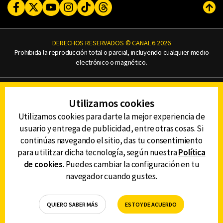
Facebook
Twitter
Youtube
Instagram
TikTok
Threads
Subi
DERECHOS RESERVADOS © CANAL 6 2026
Prohibida la reproducción total o parcial, incluyendo cualquier medio
electrónico o magnético.
CONTACTO
Utilizamos cookies
AVISO DE PRIVACIDAD
AVISO LEGAL
Utilizamos cookies para darte la mejor experiencia de
DEFENSORÍA DE LAS AUDIENCIAS
usuario y entrega de publicidad, entre otras cosas. Si
continúas navegando el sitio, das tu consentimiento
para utilitzar dicha tecnología, según nuestra
Política
de cookies
. Puedes cambiar la configuración en tu
DESCARGA LA APP DE CANAL 6
navegador cuando gustes.
QUIERO SABER MÁS
ESTOY DE ACUERDO