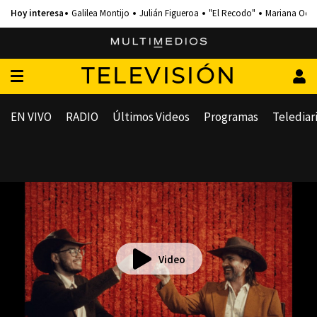
Galilea Montijo
Julián Figueroa
"El Recodo"
Mariana Och
TELEVISIÓN
EN VIVO
RADIO
Últimos Videos
Programas
Telediar
Video