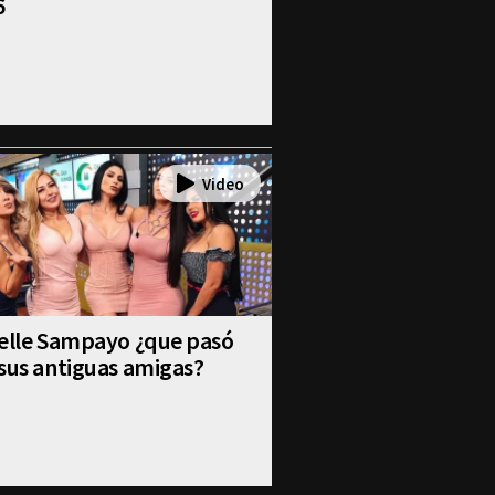
6
selle Sampayo ¿que pasó
sus antiguas amigas?