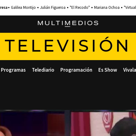
Galilea Montijo
Julián Figueroa
"El Recodo"
Mariana Ochoa
"Virtual
TELEVISIÓN
Programas
Telediario
Programación
Es Show
Vival