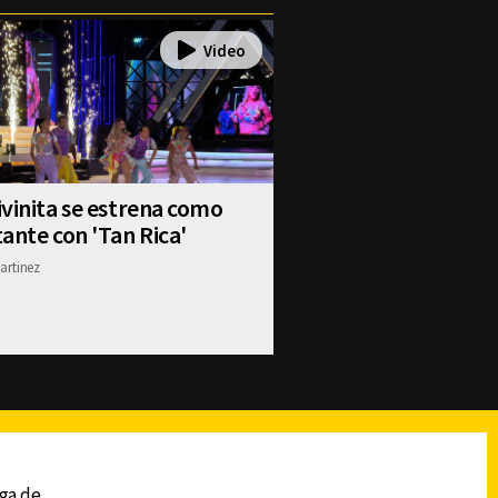
vinita se estrena como
ante con 'Tan Rica'
artinez
reads
Subir
ega de