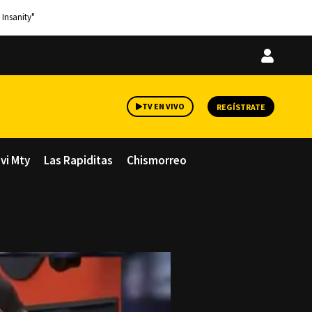
 Insanity"
Iniciar
sesión
TV EN VIVO
REGÍSTRATE
avi Mty
Las Rapiditas
Chismorreo