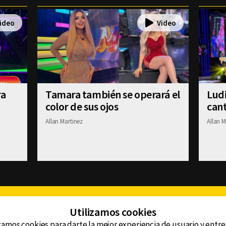
ra
Tamara también se operará el
Ludi
color de sus ojos
cant
Allan Martinez
Allan M
Facebook
Twitter
Youtube
Instagram
TikTok
Th
Utilizamos cookies
zamos cookies para darte la mejor experiencia de usuario y entr