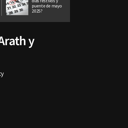
días festivos y
puente de mayo
2025?
Arath y
ty