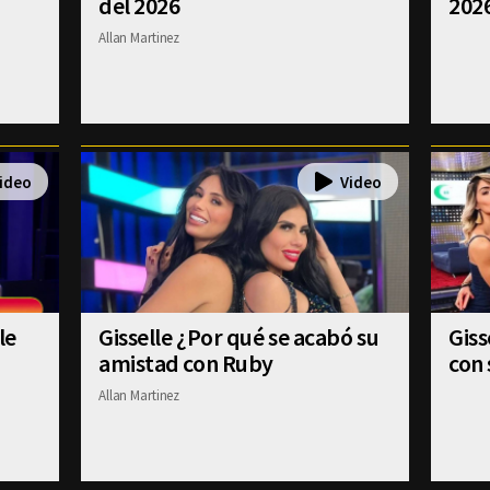
del 2026
202
Allan Martinez
le
Gisselle ¿Por qué se acabó su
Gis
amistad con Ruby
con 
Allan Martinez