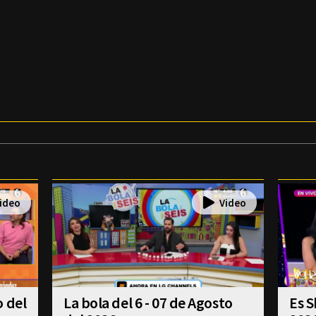
o del
La bola del 6 - 07 de Agosto
Es S