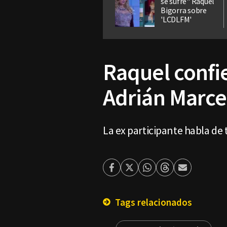
se sufre" Raquel
Bigorra sobre
'LCDLFM'
Raquel confie
Adrián Marce
La ex participante habla de
Facebook
Twitter
Whatsapp
Threads
Enviar
por
Email
Tags relacionados