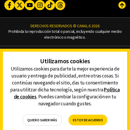
Facebook
Twitter
Youtube
Instagram
TikTok
Threads
Subi
DERECHOS RESERVADOS © CANAL 6 2026
Prohibida la reproducción total o parcial, incluyendo cualquier medio
electrónico o magnético.
CONTACTO
Utilizamos cookies
AVISO DE PRIVACIDAD
AVISO LEGAL
Utilizamos cookies para darte la mejor experiencia de
DEFENSORÍA DE LAS AUDIENCIAS
usuario y entrega de publicidad, entre otras cosas. Si
continúas navegando el sitio, das tu consentimiento
para utilitzar dicha tecnología, según nuestra
Política
de cookies
. Puedes cambiar la configuración en tu
DESCARGA LA APP DE CANAL 6
navegador cuando gustes.
QUIERO SABER MÁS
ESTOY DE ACUERDO