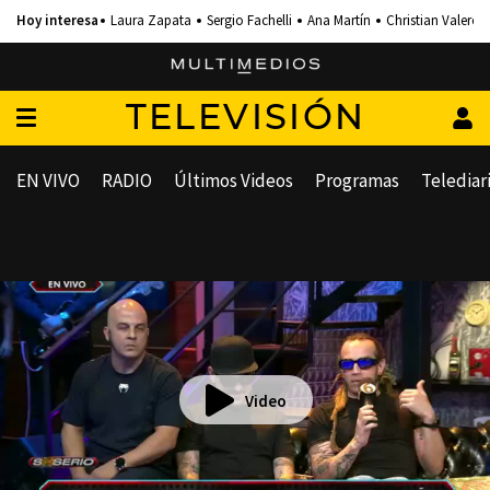
Laura Zapata
Sergio Fachelli
Ana Martín
Christian Valero
TELEVISIÓN
EN VIVO
RADIO
Últimos Videos
Programas
Telediar
Video